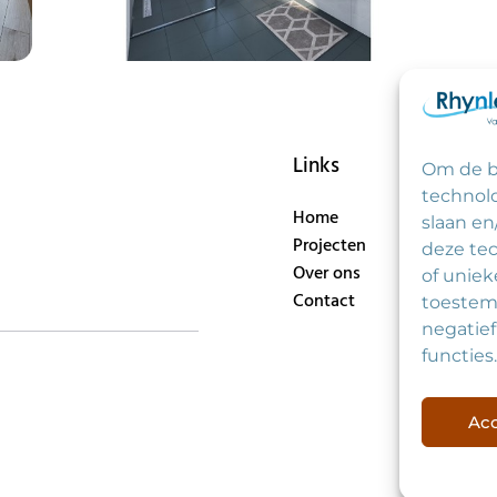
Links
Co
Om de b
Bez
technolo
Home
Zui
slaan en
Projecten
Tel
deze te
Over ons
+31
of uniek
Contact
E-m
toestem
inf
negatie
functies.
Acc