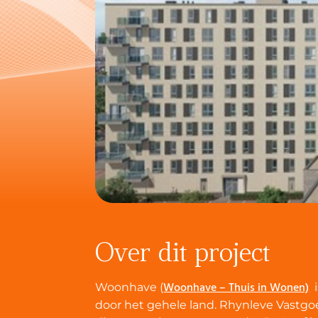
Over dit project
Woonhave – Thuis in Wonen)
Woonhave (
i
door het gehele land.
Rhynleve Vastgo