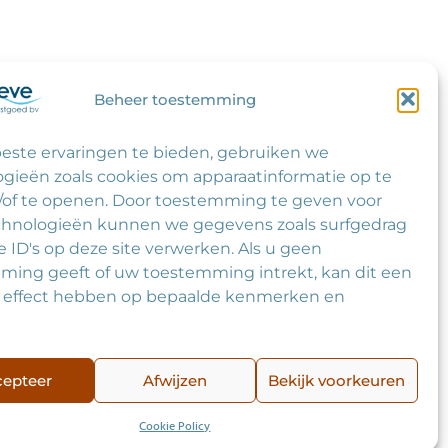
Beheer toestemming
ntact
este ervaringen te bieden, gebruiken we
oekadres:
gieën zoals cookies om apparaatinformatie op te
dzijde 11, 2411 RP Bodegraven
/of te openen. Door toestemming te geven voor
:
chnologieën kunnen we gegevens zoals surfgedrag
 (0) 172 651 223
e ID's op deze site verwerken. Als u geen
ail:
ming geeft of uw toestemming intrekt, kan dit een
o@rhynleve.nl
f effect hebben op bepaalde kenmerken en
epteer
Afwijzen
Bekijk voorkeuren
Cookie Policy