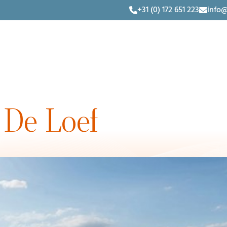
+31 (0) 172 651 223
info@
De Loef