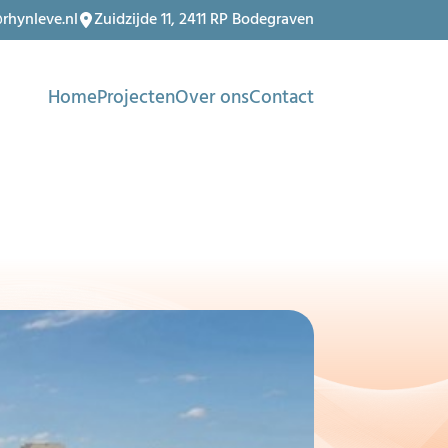
rhynleve.nl
Zuidzijde 11, 2411 RP Bodegraven
Home
Projecten
Over ons
Contact