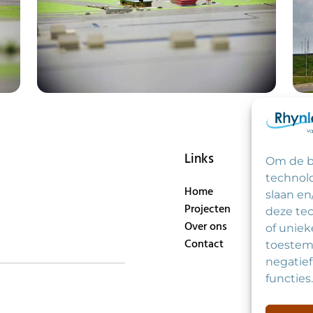
Links
Co
Om de b
Bez
technolo
Home
Zui
slaan en
Projecten
Tel
deze te
Over ons
+31
of uniek
Contact
E-m
toestem
inf
negatie
functies.