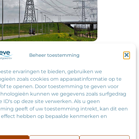
Beheer toestemming
ntact
este ervaringen te bieden, gebruiken we
oekadres:
gieën zoals cookies om apparaatinformatie op te
dzijde 11, 2411 RP Bodegraven
/of te openen. Door toestemming te geven voor
:
chnologieën kunnen we gegevens zoals surfgedrag
 (0) 172 651 223
e ID's op deze site verwerken. Als u geen
ail:
ming geeft of uw toestemming intrekt, kan dit een
o@rhynleve.nl
f effect hebben op bepaalde kenmerken en