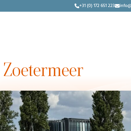
+31 (0) 172 651 223
info@
 Zoetermeer