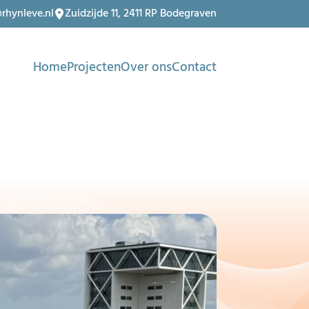
rhynleve.nl
Zuidzijde 11, 2411 RP Bodegraven
Home
Projecten
Over ons
Contact